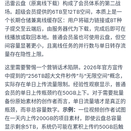
迅雷云盘（原离线下载）构成了会员体系的第二战
场。超级会员提供的6TB至12TB空间，本质上是一
个长期仓储兼离线缓存区：用户将磁力链接或BT种
子提交至云端后，由服务器代为下载，完成后即可在
线播放或取回本地。普通会员虽也可使用云盘，但空
间容量显著更小，且离线任务的并行数与单日转存流
量存在隐性上限。
这里需要警惕一个营销话术陷阱。2026年官方宣传
中提到的“256TB超大文件秒传”与“无限空间”概念，
实际存在单日上传流量限制。经验性观察显示，普通
会员的单日上传瓶颈约在50GB上下。对于需要批量
备份原始素材的创作者而言，单日流量墙才是真正的
瓶颈，而非总容量数字。
示例：
一位视频创作者试图
在一天内上传200GB的项目素材，即使云盘总容量
显示剩余5TB，系统仍可能在累积上传约50GB后触